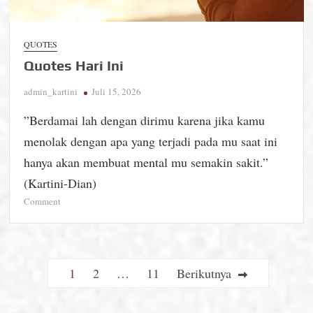
QUOTES
Quotes Hari Ini
admin_kartini
Juli 15, 2026
”Berdamai lah dengan dirimu karena jika kamu
menolak dengan apa yang terjadi pada mu saat ini
hanya akan membuat mental mu semakin sakit.”
(Kartini-Dian)
on
Comment
Quotes
Hari
Ini
Paginasi
1
2
…
11
Berikutnya
pos