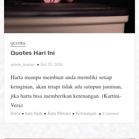
QUOTES
Quotes Hari Ini
admin_kartini
Juli 20, 2026
Harta mampu membuat anda memiliki setiap
keinginan, akan tetapi tidak ada satupun jaminan,
jika harta bisa memberikan ketenangan. (Kartini-
Vera)
Harta
kata bijak
Kata Mutiara
Ketenangan
on
Comment
Quotes
Hari
Ini