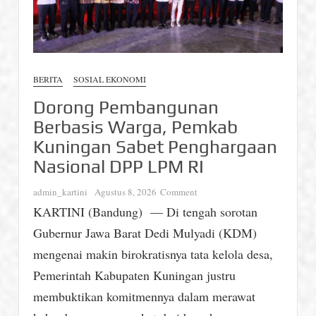
BERITA
SOSIAL EKONOMI
Dorong Pembangunan
Berbasis Warga, Pemkab
Kuningan Sabet Penghargaan
Nasional DPP LPM RI
on
admin_kartini
Agustus 8, 2026
Comment
Dorong
KARTINI (Bandung) — Di tengah sorotan
Pembangunan
Gubernur Jawa Barat Dedi Mulyadi (KDM)
Berbasis
Warga,
mengenai makin birokratisnya tata kelola desa,
Pemkab
Pemerintah Kabupaten Kuningan justru
Kuningan
membuktikan komitmennya dalam merawat
Sabet
Penghargaan