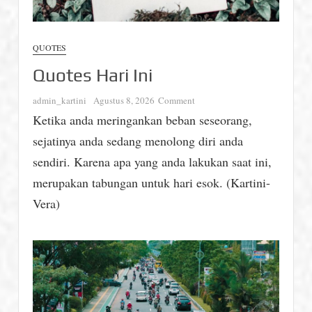
QUOTES
Quotes Hari Ini
on
admin_kartini
Agustus 8, 2026
Comment
Quotes
Ketika anda meringankan beban seseorang,
Hari
sejatinya anda sedang menolong diri anda
Ini
sendiri. Karena apa yang anda lakukan saat ini,
merupakan tabungan untuk hari esok. (Kartini-
Vera)