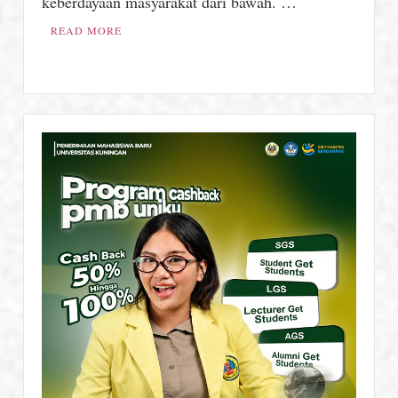
keberdayaan masyarakat dari bawah. …
Nasional
READ MORE
DPP
LPM
RI