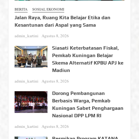
BERITA
SOSIAL EKONOMI
Jalan Raya, Ruang Kita Belajar Etika dan
Kesantunan dari Aspal yang Sama
admin_kartini
Agustus 8, 2026
Siasati Keterbatasan Fiskal,
Pemkab Kuningan Belajar
Skema Alternatif KPBU APJ ke
Madiun
admin_kartini
Agustus 8, 2026
Dorong Pembangunan
Berbasis Warga, Pemkab
Kuningan Sabet Penghargaan
Nasional DPP LPM RI
admin_kartini
Agustus 8, 2026
Resmikan Program KATANA,