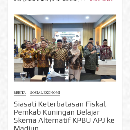
Kesantunan
dari
Aspal
yang
Sama
BERITA
SOSIAL EKONOMI
Siasati Keterbatasan Fiskal,
Pemkab Kuningan Belajar
Skema Alternatif KPBU APJ ke
Madiun