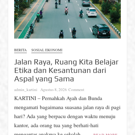
BERITA
SOSIAL EKONOMI
Jalan Raya, Ruang Kita Belajar
Etika dan Kesantunan dari
Aspal yang Sama
on
admin_kartini
Agustus 8, 2026
Comment
Jalan
KARTINI – Pernahkah Ayah dan Bunda
Raya,
mengamati bagaimana suasana jalan raya di pagi
Ruang
Kita
hari? Ada yang berpacu dengan waktu menuju
Belajar
kantor, ada orang tua yang berhati-hati
Etika
mengantar anaknya ke sekolah, …
dan
READ MORE