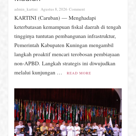
on
admin_kartini
Agustus 8, 2026
Comment
Siasati
KARTINI (Caruban) — Menghadapi
Keterbatasan
keterbatasan kemampuan fiskal daerah di tengah
Fiskal,
Pemkab
tingginya tuntutan pembangunan infrastruktur,
Kuningan
Pemerintah Kabupaten Kuningan mengambil
Belajar
langkah proaktif mencari terobosan pembiayaan
Skema
Alternatif
non-APBD. Langkah strategis ini diwujudkan
KPBU
melalui kunjungan …
READ MORE
APJ
ke
Madiun