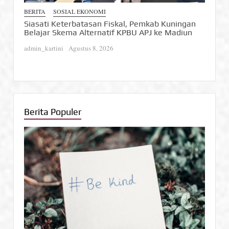
BERITA
SOSIAL EKONOMI
BERIT
Siasati Keterbatasan Fiskal, Pemkab Kuningan
Doro
Belajar Skema Alternatif KPBU APJ ke Madiun
Kuni
RI
admin_kartini
Agustus 8, 2026
admin_
Berita Populer