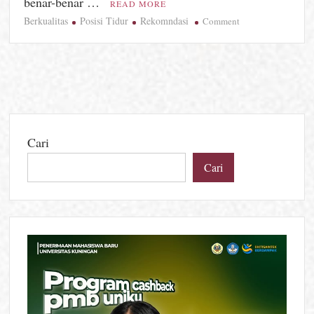
benar-benar …
READ MORE
Berkualitas
Posisi Tidur
Rekomndasi
on
Comment
Posisi
Tidur
Sehat
untuk
Recharge
Otak,
Fakta
Cari
Ilmiah
di
Cari
Balik
Tidur
Berkualitas