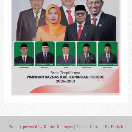
Proudly powered by Kartini Kuningan
|
Theme: Kartini
|
By
Derijck