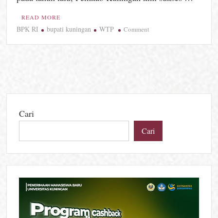
READ MORE
BPK RI
bupati kuningan
WTP
on
Comment
Satu
Tahun
Terpuruk
WDP,
Pemkab
Kuningan
Akhirnya
Cari
“Penebusan
Dosa”
Cari
Raih
Opini
WTP