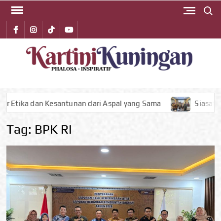
Search 
Skip
to
Facebook
instagram
Tiktok
youtube
content
KA
Phalos
Inspirat
KUN
an Kesantunan dari Aspal yang Sama
Siasati Keterbatasa
Tag:
BPK RI