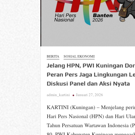
BERITA
SOSIAL EKONOMI
Jelang HPN, PWI Kuningan Do
Peran Pers Jaga Lingkungan L
Diskusi Panel dan Aksi Nyata
admin_kartini
Januari 27, 2026
KARTINI (Kuningan) – Menjelang peri
Hari Pers Nasional (HPN) dan Hari Ula
Tahun Persatuan Wartawan Indonesia (
80, PWI Kabupaten Kuningan menegas