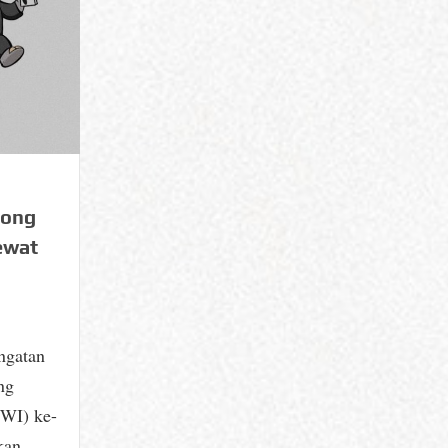
rong
ewat
ngatan
ng
PWI) ke-
kan