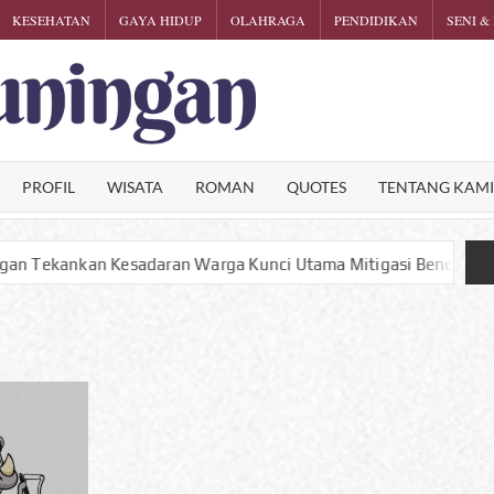
KESEHATAN
GAYA HIDUP
OLAHRAGA
PENDIDIKAN
SENI &
KARTINI
Phalosa
Inspiratif
KUNINGA
PROFIL
WISATA
ROMAN
QUOTES
TENTANG KAM
 Warga Kunci Utama Mitigasi Bencana
Satu Puntung Ro