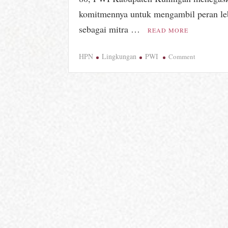
komitmennya untuk mengambil peran le
sebagai mitra …
READ MORE
on
HPN
Lingkungan
PWI
Comment
Jelang
HPN,
PWI
Kuningan
Dorong
Peran
Pers
Jaga
Lingkunga
Lewat
Diskusi
Panel
dan
Aksi
Nyata