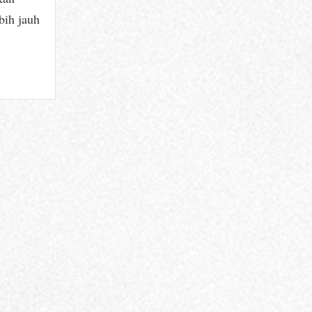
bih jauh
n