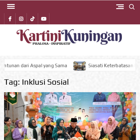
Search 
Skip
to
Facebook
instagram
Tiktok
youtube
content
KA
Phalos
Inspirat
KUN
ri Aspal yang Sama
Siasati Keterbatasan Fiskal, Pemka
Tag:
Inklusi Sosial