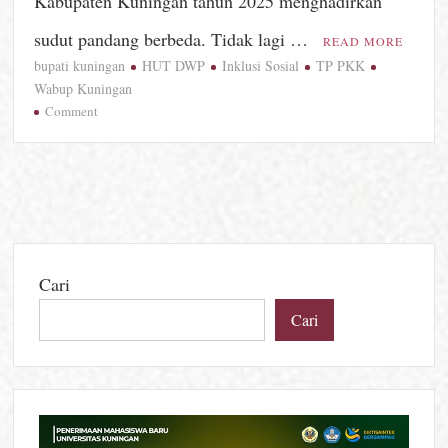
Kabupaten Kuningan tahun 2025 menghadirkan
sudut pandang berbeda. Tidak lagi …
READ MORE
bupati kuningan
HUT DWP
Inklusi Sosial
TP PKK
Wabup Kuningan
on
Comment
HUT
DWP
Kuningan
2025
Soroti
Inklusi
Sosial,
Cari
Batik
Ciprat
Cari
Penyandang
Disabilitas
Jadi
Ikon
Baru
Pemberdayaan