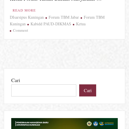
READ MORE
DIsarsipus Kuningan
Forum TBM Jabar
Forum TBM
Kuningan
Kabidd PAUD-DIKMAS
Ketua
on
Comment
Kuningan
Bidik
5
Besar
Literasi
Jabar,
Forum
Cari
TBM
dan
Cari
Paguyuban
Duta
Baca
Resmi
Dilantik
untuk