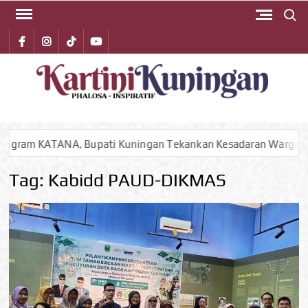
Search 
Skip
to
Facebook
instagram
Tiktok
youtube
content
KA
Phalos
Inspirat
KUN
NA, Bupati Kuningan Tekankan Kesadaran Warga Kunci Utama M
Tag:
Kabidd PAUD-DIKMAS