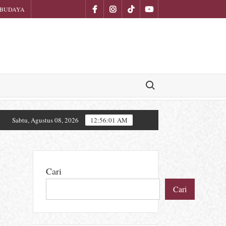
Facebook
instagram
Tiktok
youtube
 BUDAYA
N
Search for:
I
Sabtu, Agustus 08, 2026
12:56:03 AM
kan Hutan, Pendaki Gunung Ciremai Diwanti-wanti Jelang HUT R
Cari
Cari