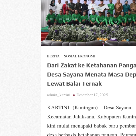
BERITA
SOSIAL EKONOMI
Dari Zakat ke Ketahanan Panga
Desa Sayana Menata Masa De
Lewat Balai Ternak
admin_kartini
Desember 17, 2025
KARTINI (Kuningan) – Desa Sayana,
Kecamatan Jalaksana, Kabupaten Kunin
kini mulai menapaki babak baru pemba
desa berbasis ketahanan pangan. Peres