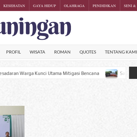
KESEHATAN
GAYA HIDUP
OLAHRAGA
PENDIDIKAN
SENI &
KARTINI
Phalosa
Inspiratif
KUNINGA
PROFIL
WISATA
ROMAN
QUOTES
TENTANG KAM
ama Mitigasi Bencana
Satu Puntung Rokok Bisa Hangus