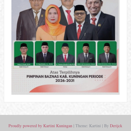
Proudly powered by Kartini Kuningan
|
Theme: Kartini
|
By
Derijck