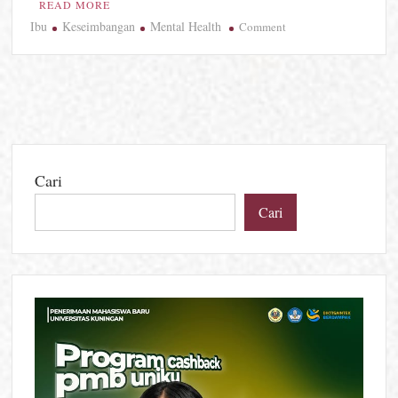
READ MORE
Ibu
Keseimbangan
Mental Health
on
Comment
Ibu
Juga
Manusia,
Menemukan
Keseimbangan
Antara
Cinta,
Cari
Lelah,
dan
Cari
Diri
Sendiri