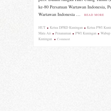
ke-80 Persatuan Wartawan Indonesia, P
Wartawan Indonesia …
READ MORE
HUT
Ketua DPRD Kuningan
Ketua PWI Kuni
Mata Air
Penanaman
PWI Kuningan
Wabup
on
Kuningan
Comment
Rayakan
80
Tahun,
PWI
Kuningan
Buktikan
Pers
Bisa
Jadi
Garda
Depan
Jaga
Sumber