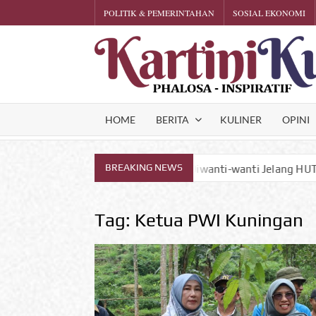
Skip
POLITIK & PEMERINTAHAN
SOSIAL EKONOMI
to
content
HOME
BERITA
KULINER
OPINI
BREAKING NEWS
ung Ciremai Diwanti-wanti Jelang HUT RI ke-81
Quotes
Tag:
Ketua PWI Kuningan