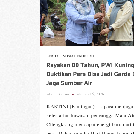
BERITA
SOSIAL EKONOMI
Rayakan 80 Tahun, PWI Kunin
Buktikan Pers Bisa Jadi Garda
Jaga Sumber Air
admin_kartini
Februari 15, 2026
KARTINI (Kuningan) – Upaya menjaga
kelestarian kawasan penyangga Mata Ai
Cilengkrang mendapat energi baru dari 
pers. Dalam rangka Hari Ulang Tahun 