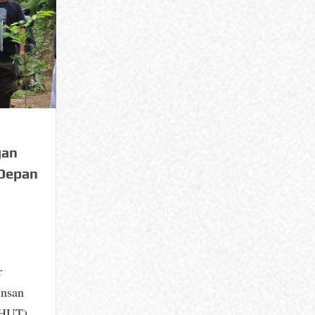
gan
 Depan
r
insan
(HUT)