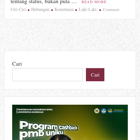
tentang status, bukan pula …
READ MORE
Ciri-Ciri
Hubungan
Komitmen
Laki-Laki
on
Comment
Bukan
Sekadar
Janji,
Ciri
Laki-
Laki
yang
Cari
Siap
Diajak
Cari
Berkomitm
untuk
Hubungan
Serius