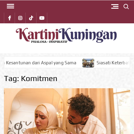
Search 
Skip
to
Facebook
instagram
Tiktok
youtube
content
KA
Phalos
Inspirat
KUN
nan dari Aspal yang Sama
Siasati Keterbatasan Fiskal, 
Tag:
Komitmen