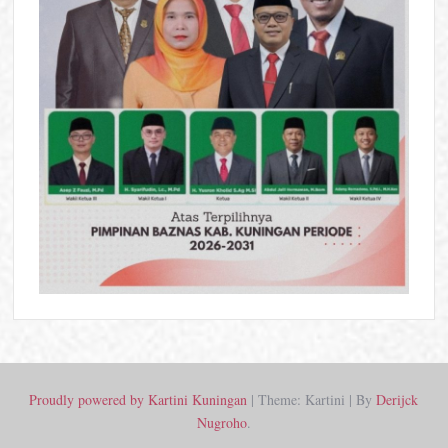
Proudly powered by Kartini Kuningan
|
Theme: Kartini
|
By
Derijck
Nugroho
.