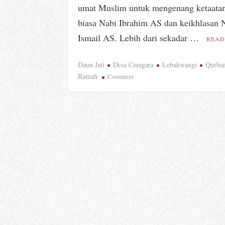
umat Muslim untuk mengenang ketaatan
biasa Nabi Ibrahim AS dan keikhlasan 
Ismail AS. Lebih dari sekadar …
READ
Daun Jati
Desa Cinagara
Lebakwangi
Qurba
on
Ramah
Comment
Kreatif
dan
Ramah
Lingkungan,
Desa
Cinagara
Manfaatkan
Daun
Jati
dan
Tali
Bambu
Sebagai