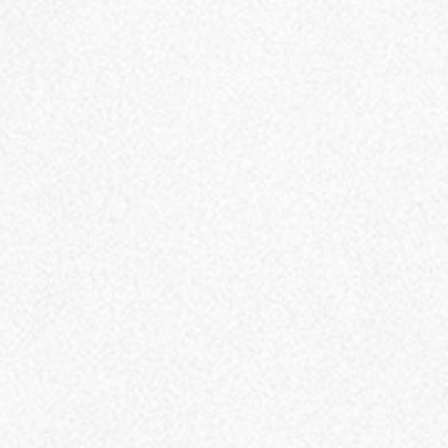
Pembungkus
Daging
Qurban.