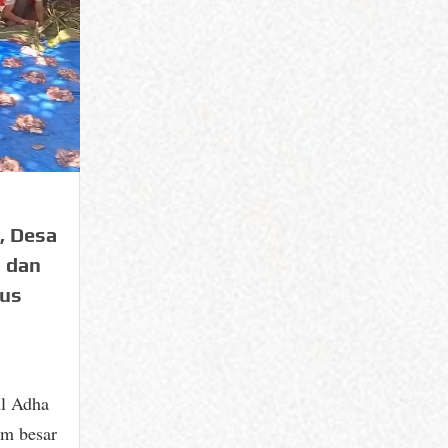
, Desa
i dan
kus
l Adha
um besar