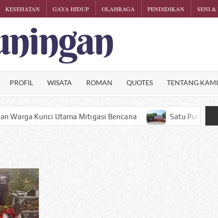
KESEHATAN
GAYA HIDUP
OLAHRAGA
PENDIDIKAN
SENI &
KARTINI
Phalosa
Inspiratif
KUNINGA
PROFIL
WISATA
ROMAN
QUOTES
TENTANG KAM
itigasi Bencana
Satu Puntung Rokok Bisa Hanguskan H