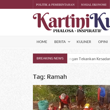
Skip
POLITIK & PEMERINTAHAN
SOSIAL EKONOMI
to
content
HOME
BERITA
KULINER
OPINI
BREAKING NEWS
NA, Bupati Kuningan Tekankan Kesadaran Warga Kunci Utama M
Tag:
Ramah