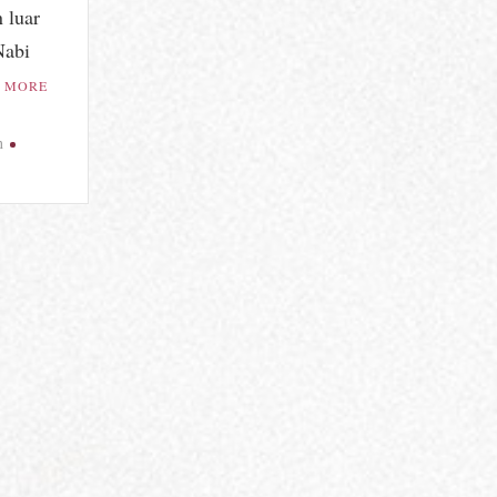
 luar
Nabi
 MORE
n