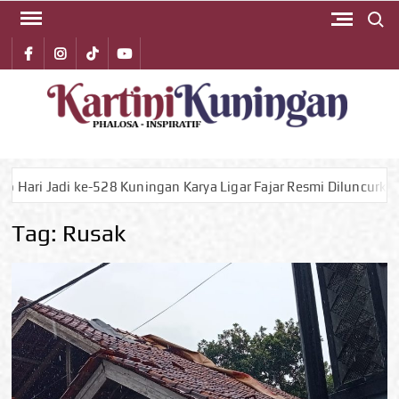
Search 
Skip
to
Facebook
instagram
Tiktok
youtube
content
KA
Phalos
Inspirat
KUN
 ke-528 Kuningan Karya Ligar Fajar Resmi Diluncurkan
P
Tag:
Rusak