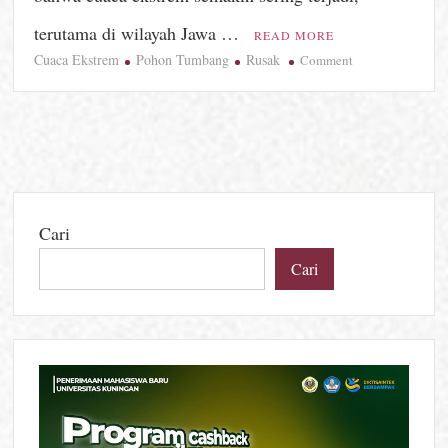
terutama di wilayah Jawa …
READ MORE
Cuaca Ekstrem
Pohon Tumbang
Rusak
on
Comment
Hujan
Lebat
dan
Angin
Kencang
Mengguncang
Kuningan,
Cari
Ancaman
Nyata
Cari
Cuaca
Ekstrem
di
Tengah
Krisis
Iklim