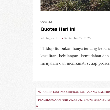
QUOTES
Quotes Hari Ini
admin_kartini
September 29, 2025
“Hidup itu bukan hanya tentang kebah
kesulitan, kehilangan, kemudahan dan 
menjalani dan menikmati setiap proses 
Navigasi
ORIENTASI IMK CIREBON JADI AJANG KADE
pos
PENGHARGAAN JDIH 2025,BUKTI KOMITMEN BU