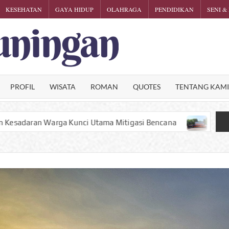
KESEHATAN
GAYA HIDUP
OLAHRAGA
PENDIDIKAN
SENI &
KARTINI
Phalosa
Inspiratif
KUNINGA
PROFIL
WISATA
ROMAN
QUOTES
TENTANG KAM
 Utama Mitigasi Bencana
Satu Puntung Rokok Bisa Han