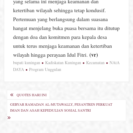
yang selama ini menjaga keamanan dan
ketertiban wilayah sehingga tetap kondusif.
Pertemuan yang berlangsung dalam suasana
hangat menjelang buka puasa bersama itu ditutup
dengan doa dan komitmen para kepala desa
untuk terus menjaga keamanan dan ketertiban
(vr)
wilayah hingga perayaan Idul Fitri.
bupati kuningan
Kadiskatan Kuningan
Kecamatan
NAtA
DAYA
Program Unggulan
Navigasi
QUOTES HARI INI
pos
GEBYAR RAMADAN AL-MUTAWALLY, PESANTREN PERKUAT
IMAN DAN ASAH KEPEDULIAN SOSIAL SANTRI