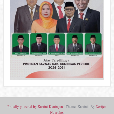
Proudly powered by Kartini Kuningan
|
Theme: Kartini
|
By
Derijck
Nugroho
.