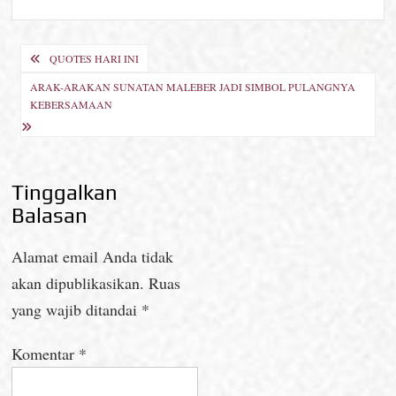
Navigasi
QUOTES HARI INI
pos
ARAK-ARAKAN SUNATAN MALEBER JADI SIMBOL PULANGNYA
KEBERSAMAAN
Tinggalkan
Balasan
Alamat email Anda tidak
akan dipublikasikan.
Ruas
yang wajib ditandai
*
Komentar
*