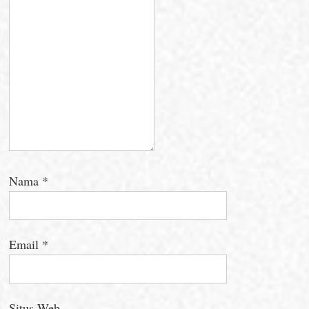
Nama
*
Email
*
Situs Web