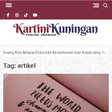
Search 
Skip
to
Facebook
instagram
Tiktok
youtube
content
KA
Phalos
Inspirat
KUN
tika dan Kesantunan dari Aspal yang Sama
Siasati Keter
Tag:
artikel