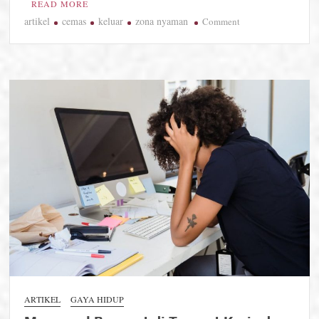
READ MORE
artikel
cemas
keluar
zona nyaman
on
Comment
Cara
Pelan-
Pelan
Menyapa
Dunia
Baru
Tanpa
Harus
Merasa
Cemas
ARTIKEL
GAYA HIDUP