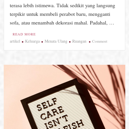
terasa lebih istimewa. Tidak sedikit yang langsung
terpikir untuk membeli perabot baru, mengganti
sofa, atau menambah dekorasi mahal. Padahal, …
READ MORE
artikel
Keluarga
Menata Ulang
Ruangan
on
Comment
Menata
Ulang
Ruangan
untuk
Lebaran
yang
Lebih
Hangat,
Rumah
Lama
Berasa
Baru