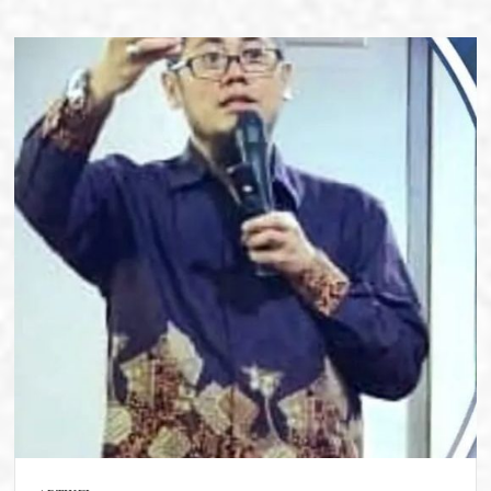
Harus
Mahal,
Sulap
Rumah
Jadi
Destinasi
Paling
Seru
dan
Hangat
Bersama
Keluarga