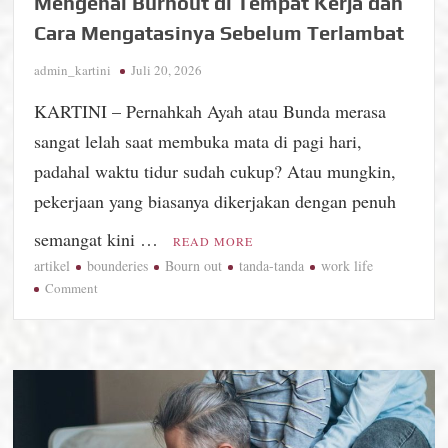
Mengenal Burnout di Tempat Kerja dan
Cara Mengatasinya Sebelum Terlambat
admin_kartini
Juli 20, 2026
KARTINI – Pernahkah Ayah atau Bunda merasa
sangat lelah saat membuka mata di pagi hari,
padahal waktu tidur sudah cukup? Atau mungkin,
pekerjaan yang biasanya dikerjakan dengan penuh
semangat kini …
READ MORE
artikel
bounderies
Bourn out
tanda-tanda
work life
on
Comment
Mengenal
Burnout
di
Tempat
Kerja
dan
Cara