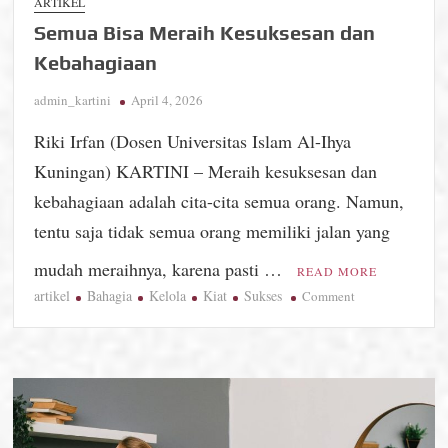
ARTIKEL
Semua Bisa Meraih Kesuksesan dan
Kebahagiaan
admin_kartini
April 4, 2026
Riki Irfan (Dosen Universitas Islam Al-Ihya
Kuningan) KARTINI – Meraih kesuksesan dan
kebahagiaan adalah cita-cita semua orang. Namun,
tentu saja tidak semua orang memiliki jalan yang
mudah meraihnya, karena pasti …
READ MORE
artikel
Bahagia
Kelola
Kiat
Sukses
on
Comment
Semua
Bisa
Meraih
Kesuksesan
dan
Kebahagiaan