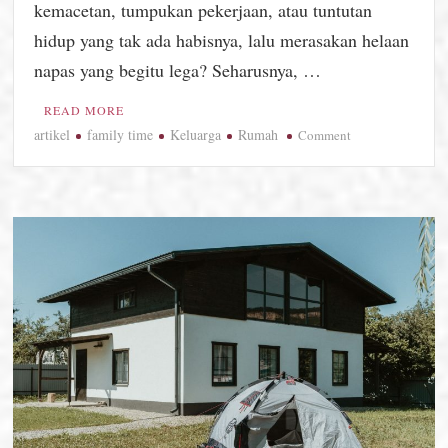
kemacetan, tumpukan pekerjaan, atau tuntutan
hidup yang tak ada habisnya, lalu merasakan helaan
napas yang begitu lega? Seharusnya, …
READ MORE
artikel
family time
Keluarga
Rumah
on
Comment
Rumah
yang
Memeluk,
Bukan
Memukul.
Menjaga
Hangatnya
Mental
Keluarga
di
Era
Modern