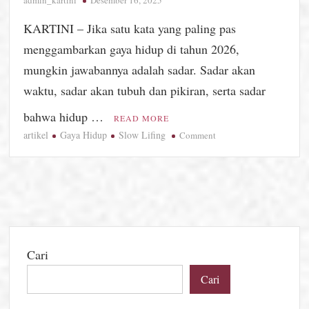
KARTINI – Jika satu kata yang paling pas
menggambarkan gaya hidup di tahun 2026,
mungkin jawabannya adalah sadar. Sadar akan
waktu, sadar akan tubuh dan pikiran, serta sadar
bahwa hidup …
READ MORE
artikel
Gaya Hidup
Slow Lifing
on
Comment
Menengok
Tren
Gaya
Hidup
2026:
Hidup
Lebih
Cari
Sadar,
Lebih
Cari
Pelan,
dan