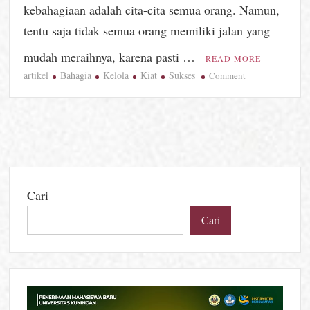
kebahagiaan adalah cita-cita semua orang. Namun,
tentu saja tidak semua orang memiliki jalan yang
mudah meraihnya, karena pasti …
READ MORE
artikel
Bahagia
Kelola
Kiat
Sukses
on
Comment
Semua
Bisa
Meraih
Kesuksesan
dan
Kebahagiaan
Cari
Cari