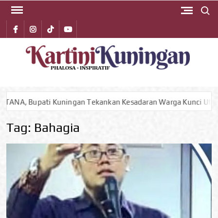
Search 
Skip
to
Facebook
instagram
Tiktok
youtube
content
KA
Phalos
Inspirat
KUN
i Kuningan Tekankan Kesadaran Warga Kunci Utama Mitigasi 
Tag:
Bahagia