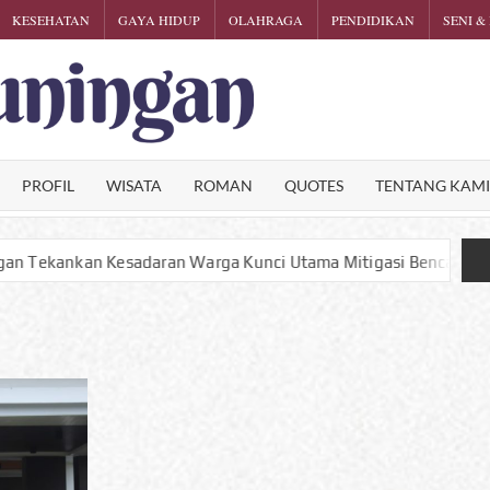
KESEHATAN
GAYA HIDUP
OLAHRAGA
PENDIDIKAN
SENI &
KARTINI
Phalosa
Inspiratif
KUNINGA
PROFIL
WISATA
ROMAN
QUOTES
TENTANG KAM
Warga Kunci Utama Mitigasi Bencana
Satu Puntung Rok