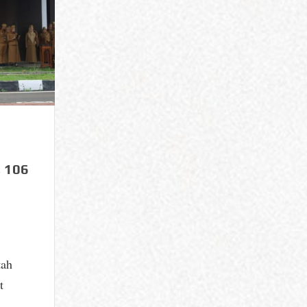
, 106
tah
t