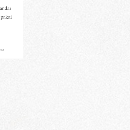
tandai
 pakai
on
nt
Pemkab
Kuningan
Perkuat
Kepastian
Hukum
Aset
Daerah,
106
Sertifikat
Hak
Pakai
Resmi