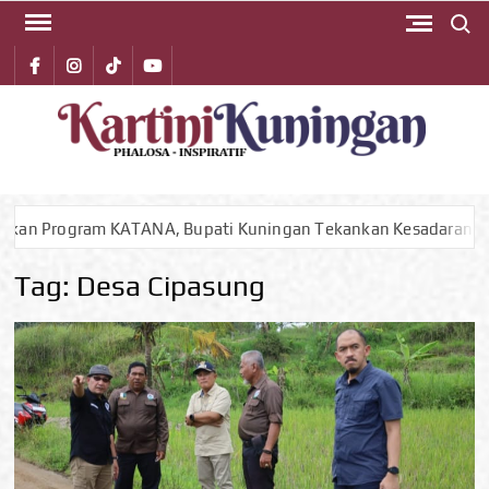
Search 
Skip
to
Facebook
instagram
Tiktok
youtube
content
KA
Phalos
Inspirat
KUN
 KATANA, Bupati Kuningan Tekankan Kesadaran Warga Kunci U
Tag:
Desa Cipasung