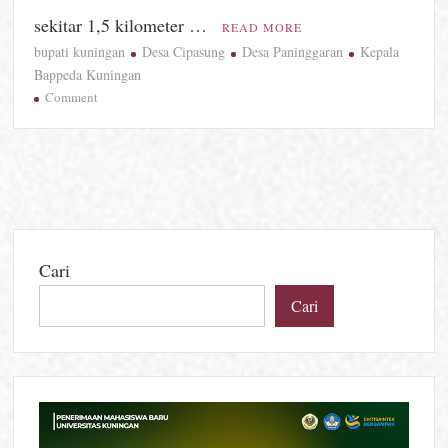
sekitar 1,5 kilometer …
READ MORE
bupati kuningan
Desa Cipasung
Desa Paninggaran
Kepala
Bappeda Kuningan
on
Comment
Akses
Menuju
Waduk
Darma
Siap
Mulus,
Wisata
Cari
dan
Desa
Cari
Akan
Terhubung
Lebih
Baik