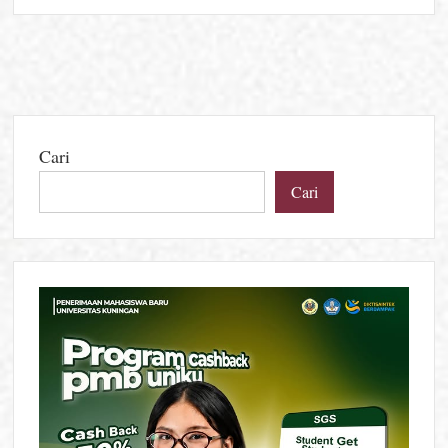
Kuningan
Bidik
5
Besar
Literasi
Jabar,
Forum
Cari
TBM
dan
Cari
Paguyuban
Duta
Baca
Resmi
Dilantik
untuk
Akselerasi
IPM