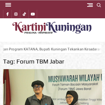
Search 
Skip
to
Facebook
instagram
Tiktok
youtube
content
KA
Phalos
Inspirat
KUN
KATANA, Bupati Kuningan Tekankan Kesadaran Warga Kunci Ut
Tag:
Forum TBM Jabar