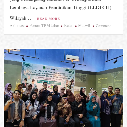
Lembaga Layanan Pendidikan Tinggi (LLDIKTI)
Wilayah …
READ MORE
Aklamasi
Forum TBM Jabar
Ketua
Muswil
on
Comment
Muswil
V
Forum
TBM
Jabar,
Iful
Saefuloh
Terpilih
Aklamasi,
Siap
Akselerasi
Budaya
Literasi
Berbasis
Digital