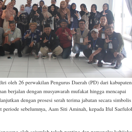
adiri oleh 26 perwakilan Pengurus Daerah (PD) dari kabupaten
lihan berjalan dengan musyawarah mufakat hingga mencapai
anjutkan dengan prosesi serah terima jabatan secara simbolis
periode sebelumnya, Aam Siti Aminah, kepada Iful Saefulo
n langsung oleh sejumlah tokoh penting dan pemangku kebijak