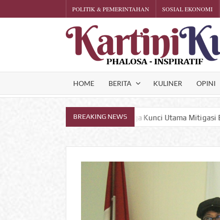
Skip
POLITIK & PEMERINTAHAN
SOSIAL EKONOMI
to
content
HOME
BERITA
KULINER
OPINI
BREAKING NEWS
daran Warga Kunci Utama Mitigasi Bencana
Satu Punt