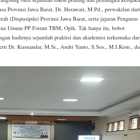
hasa Provinsi Jawa Barat, Dr. Herawati, M.Pd., perwakilan dar
ah (Dispusipda) Provinsi Jawa Barat, serta jajaran Pengurus
etua Umum PP Forum TBM, Opik. Tak hanya itu, bobot
ngan hadirnya sejumlah praktisi dan akademisi terkemuka dar
rti Dr. Kusnandar, M.Si., Andri Yanto, S.Sos., M.I.Kom., d