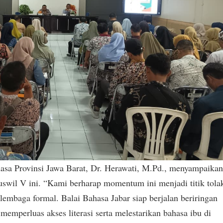
asa Provinsi Jawa Barat, Dr. Herawati, M.Pd., menyampaika
uswil V ini. “Kami berharap momentum ini menjadi titik tola
embaga formal. Balai Bahasa Jabar siap berjalan beriringan
emperluas akses literasi serta melestarikan bahasa ibu di