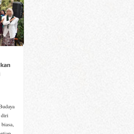
ikan
i
Budaya
diri
 biasa,
etiap