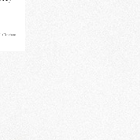
I Cirebon
n
ibar
udaya
opi
awwu
adikan
Saujana
artini”
uang
arasi
erempuan
ang
ak
erlihat