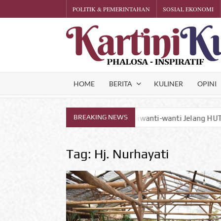
Skip
POLITIK & PEMERINTAHAN
SOSIAL EKONOMI
to
content
HOME
BERITA
KULINER
OPINI
BREAKING NEWS
ung Ciremai Diwanti-wanti Jelang HUT RI ke-81
Quotes
Tag:
Hj. Nurhayati