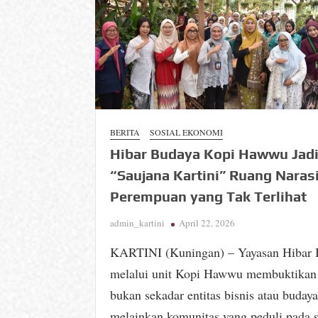
BERITA
SOSIAL EKONOMI
Hibar Budaya Kopi Hawwu Jad
“Saujana Kartini” Ruang Naras
Perempuan yang Tak Terlihat
admin_kartini
April 22, 2026
KARTINI (Kuningan) – Yayasan Hibar 
melalui unit Kopi Hawwu membuktikan 
bukan sekadar entitas bisnis atau budaya
melainkan komunitas yang peduli pada s