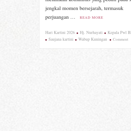
jengkal momen bersejarah, termasuk
perjuangan …
READ MORE
Hari Kartini 2026
Hj. Nurhayati
Kepala Pwl B
o
Saujana kartini
Wabup Kuningan
Comment
H
B
K
H
J
“
K
R
N
P
y
T
T