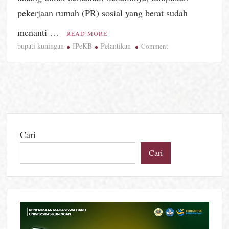
pekerjaan rumah (PR) sosial yang berat sudah
menanti …
READ MORE
bupati kuningan
IPeKB
Pelantikan
on
Comment
Bukan
Sekadar
Seremonial,
Pengurus
Baru
IPeKB
Kuningan
Cari
Langsung
Ditantang
Cari
Jinakkan
Stunting
dan
Pernikahan
Dini