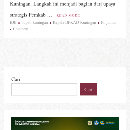
Kuningan. Langkah ini menjadi bagian dari upaya
strategis Pemkab …
READ MORE
BJB
bupati kuningan
Kepala BPKAD Kuningan
Pinjaman
on
Comment
Pemkab
Kuningan
Gandeng
Bank
BJB,
Kucurkan
Pinjaman
Cari
Rp74
Miliar
Cari
untuk
Percepatan
Pembangunan
Daerah