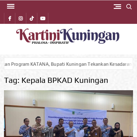
Search 
Skip
to
Facebook
instagram
Tiktok
youtube
content
KA
Phalos
Inspirat
KUN
 KATANA, Bupati Kuningan Tekankan Kesadaran Warga Kunci Ut
Tag:
Kepala BPKAD Kuningan