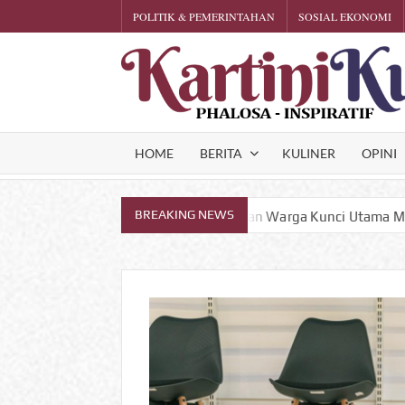
Skip
POLITIK & PEMERINTAHAN
SOSIAL EKONOMI
to
content
HOME
BERITA
KULINER
OPINI
BREAKING NEWS
nkan Kesadaran Warga Kunci Utama Mitigasi Bencana