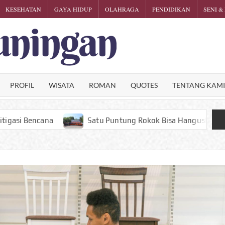
KESEHATAN
GAYA HIDUP
OLAHRAGA
PENDIDIKAN
SENI &
KARTINI
Phalosa
Inspiratif
KUNINGA
PROFIL
WISATA
ROMAN
QUOTES
TENTANG KAM
Satu Puntung Rokok Bisa Hanguskan Hutan, Pendaki Gunung Cir