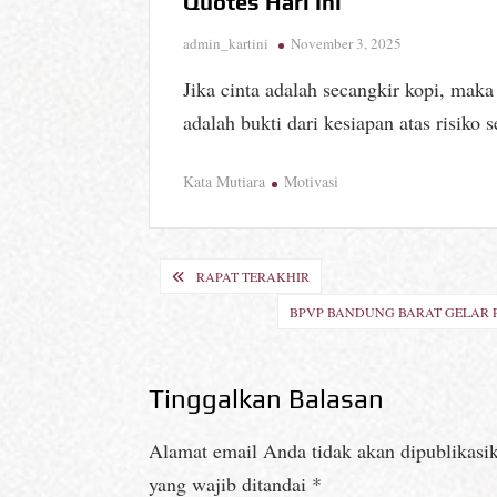
Quotes Hari Ini
admin_kartini
November 3, 2025
Jika cinta adalah secangkir kopi, maka
adalah bukti dari kesiapan atas risiko s
Kata Mutiara
Motivasi
Navigasi
RAPAT TERAKHIR
pos
BPVP BANDUNG BARAT GELAR P
Tinggalkan Balasan
Alamat email Anda tidak akan dipublikasi
yang wajib ditandai
*