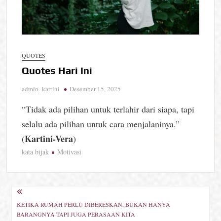
QUOTES
Quotes Hari Ini
admin_kartini
Desember 15, 2025
“Tidak ada pilihan untuk terlahir dari siapa, tapi
selalu ada pilihan untuk cara menjalaninya.”
Kartini-Vera
(
)
kata bijak
Motivasi
Navigasi
KETIKA RUMAH PERLU DIBERESKAN, BUKAN HANYA
pos
BARANGNYA TAPI JUGA PERASAAN KITA