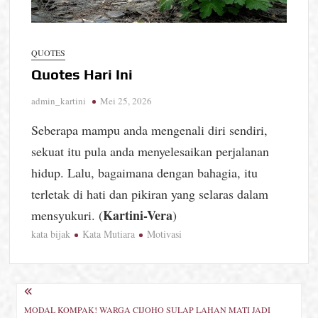
QUOTES
Quotes Hari Ini
admin_kartini
Mei 25, 2026
Seberapa mampu anda mengenali diri sendiri,
sekuat itu pula anda menyelesaikan perjalanan
hidup. Lalu, bagaimana dengan bahagia, itu
terletak di hati dan pikiran yang selaras dalam
Kartini-Vera
mensyukuri. (
)
kata bijak
Kata Mutiara
Motivasi
Navigasi
MODAL KOMPAK! WARGA CIJOHO SULAP LAHAN MATI JADI
pos