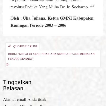
revolusi Paduka Yang Mulia Dr. Ir. Soekarno. **
Oleh : Uha Juhana, Ketua GMNI Kabupaten
Kuningan Periode 2003 – 2006
Navigasi
QUOTES HARI INI
pos
RIDHA “MELALUI AKSI, TIDAK ADA SEKOLAH YANG BERJALAN
SENDIRI-SENDIRI”.
Tinggalkan
Balasan
Alamat email Anda tidak