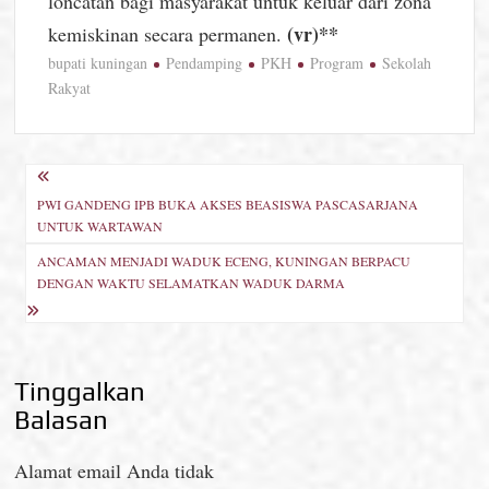
loncatan bagi masyarakat untuk keluar dari zona
(vr)**
kemiskinan secara permanen.
bupati kuningan
Pendamping
PKH
Program
Sekolah
Rakyat
Navigasi
PWI GANDENG IPB BUKA AKSES BEASISWA PASCASARJANA
pos
UNTUK WARTAWAN
ANCAMAN MENJADI WADUK ECENG, KUNINGAN BERPACU
DENGAN WAKTU SELAMATKAN WADUK DARMA
Tinggalkan
Balasan
Alamat email Anda tidak