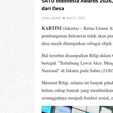
SATU Indonesia Awards 2026,
dari Desa
admin_kartini
Juni 21, 2026
KARTINI
(Jakarta) – Ketua Umum Ak
pembangunan Indonesia tidak akan pe
desa masih ditempatkan sebagai obje
Hal tersebut disampaikan Rifqi dala
bertajuk “Terhubung Lewat Aksi: Me
Nasional” di Jakarta pada Sabtu (21/6
Menurut Rifqi, selama ini banyak pih
belum cukup banyak yang memberikan 
sesungguhnya menjadi fondasi sosial,