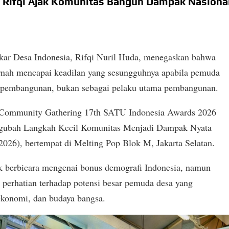
 Rifqi Ajak Komunitas Bangun Dampak Nasiona
ar Desa Indonesia, Rifqi Nuril Huda, menegaskan bahwa
rnah mencapai keadilan yang sesungguhnya apabila pemuda
k pembangunan, bukan sebagai pelaku utama pembangunan.
m Community Gathering 17th SATU Indonesia Awards 2026
ngubah Langkah Kecil Komunitas Menjadi Dampak Nyata
/2026), bertempat di Melting Pop Blok M, Jakarta Selatan.
ak berbicara mengenai bonus demografi Indonesia, namun
perhatian terhadap potensi besar pemuda desa yang
 ekonomi, dan budaya bangsa.