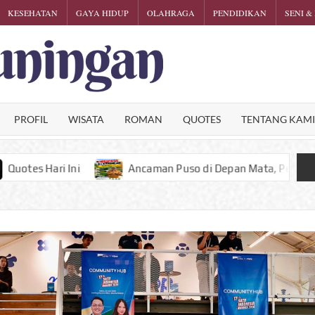
KESEHATAN
GAYA HIDUP
OLAHRAGA
PENDIDIKAN
SENI &
KARTINI
Phalosa
Inspiratif
KUNINGA
PROFIL
WISATA
ROMAN
QUOTES
TENTANG KAM
Ancaman Puso di Depan Mata, Petani Kuningan Dilarang Nekat 