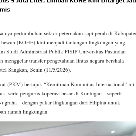
s 9 Juta Liter, Limbah KOHE Kini Ditarget Jad
omis
satnya pertumbuhan sektor peternakan sapi perah di Kabupate
n hewan (KOHE) kini menjadi tantangan lingkungan yang
ram Studi Administrasi Publik FISIP Universitas Pasundan
menggelar transfer pengetahuan lintas negara berskala
tel Sangkan, Senin (11/5/2026).
at (PKM) bertajuk “Kemitraan Komunitas Internasional” ini
k, serta pengurus koperasi besar di Kuningan—seperti
 Nugraha—dengan pakar lingkungan dari Filipina untuk
bah ramah lingkungan.