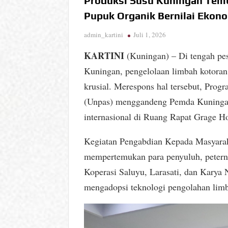
Produksi Susu Kuningan Tembu
Pupuk Organik Bernilai Ekon
admin_kartini
Juli 1, 2026
KARTINI
(Kuningan) – Di tengah pe
Kuningan, pengelolaan limbah kotora
krusial. Merespons hal tersebut, Prog
(Unpas) menggandeng Pemda Kuningan 
internasional di Ruang Rapat Grage Ho
Kegiatan Pengabdian Kepada Masyarak
mempertemukan para penyuluh, peterna
Koperasi Saluyu, Larasati, dan Karya
mengadopsi teknologi pengolahan lim