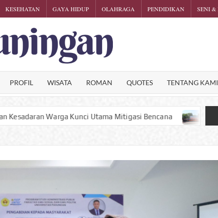
KESEHATAN
GAYA HIDUP
OLAHRAGA
PENDIDIKAN
SENI &
KARTINI
Phalosa
Inspiratif
KUNINGA
PROFIL
WISATA
ROMAN
QUOTES
TENTANG KAM
nci Utama Mitigasi Bencana
Satu Puntung Rokok Bisa