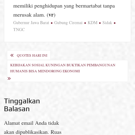
memiliki penghidupan yang bermartabat tanpa
vr
merusak alam. (
)
Gubernur Jawa Barat
Gubung Ciremai
KDM
Sidak
TNGC
Navigasi
QUOTES HARI INI
pos
KEBIJAKAN SOSIAL KUNINGAN BUKTIKAN PEMBANGUNAN
HUMANIS BISA MENDORONG EKONOMI
Tinggalkan
Balasan
Alamat email Anda tidak
akan dipublikasikan.
Ruas