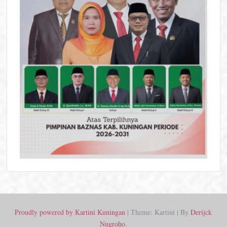
Proudly powered by Kartini Kuningan
|
Theme: Kartini
|
By
Derijck
Nugroho
.