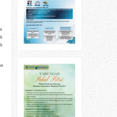
an
ak
ik
an
n