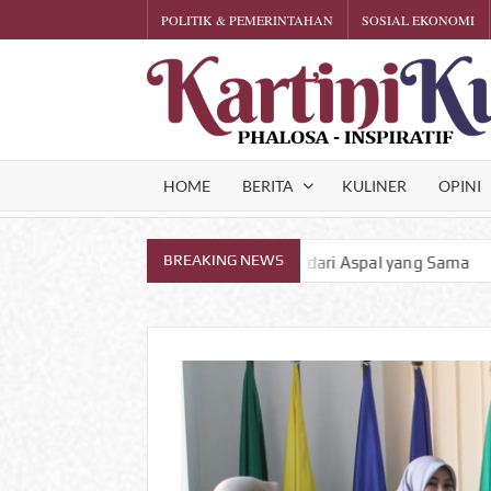
Skip
POLITIK & PEMERINTAHAN
SOSIAL EKONOMI
to
content
HOME
BERITA
KULINER
OPINI
BREAKING NEWS
dan Kesantunan dari Aspal yang Sama
Siasati Keterbatas