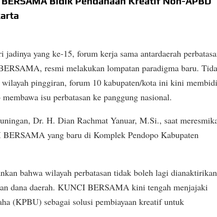
I BERSAMA Bidik Pendanaan Kreatif Non-APBD
karta
 jadinya yang ke-15, forum kerja sama antardaerah perbatas
 BERSAMA, resmi melakukan lompatan paradigma baru. Tid
 wilayah pinggiran, forum 10 kabupaten/kota ini kini membid
 membawa isu perbatasan ke panggung nasional.
Kuningan, Dr. H. Dian Rachmat Yanuar, M.Si., saat meresmik
CI BERSAMA yang baru di Komplek Pendopo Kabupaten
kan bahwa wilayah perbatasan tidak boleh lagi dianaktirika
tasan dana daerah. KUNCI BERSAMA kini tengah menjajaki
ha (KPBU) sebagai solusi pembiayaan kreatif untuk