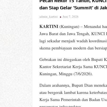
Pecah Rekor 15 Tahun, KUNC
dan Siap Gelar ‘Summit’ di Ja
admin_kartini
Juni 7, 2026
KARTINI
(Kuningan) – Menandai hari
Jawa Barat dan Jawa Tengah, KUNCI
lagi sekadar menjadi wadah koordinasi
skema pembiayaan modern dan bersiap
Gebrakan ini ditegaskan oleh Bupati 
Kantor Sekretariat Kerja Sama KUN
Kuningan, Minggu (7/6/2026).
Dalam arahannya, Bupati Dian menekan
atau bergerak lambat karena keterba
Kerja Sama Pemerintah dan Badan Usa
percepatan infrastruktur.